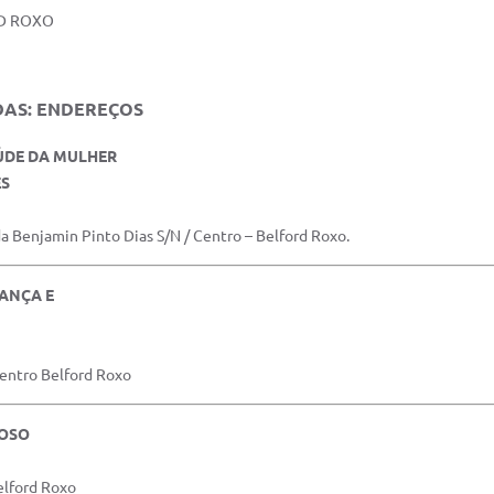
RD ROXO
DAS: ENDEREÇOS
AÚDE DA MULHER
ES
 Benjamin Pinto Dias S/N / Centro – Belford Roxo.
IANÇA E
Centro Belford Roxo
DOSO
elford Roxo