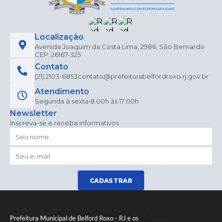
Localização
Avenida Joaquim da Costa Lima, 2986, São Bernardo
CEP: 26167-325
Contato
(21) 2103-6853
contato@prefeiturabelfordroxo.rj.gov.br
Atendimento
Segunda à sexta 8:00h às 17:00h
Newsletter
Inscreva-se e receba informativos
CADASTRAR
Versão do Sistema:
3.5.3 - 19/06/2026
Prefeitura Municipal de Belford Roxo - RJ e os