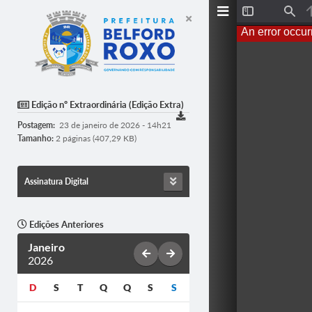
T
F
o
i
An error occur
g
n
g
d
l
e
S
i
d
Edição nº Extraordinária (Edição Extra)
e
b
Postagem:
23 de janeiro de 2026 - 14h21
a
r
Tamanho:
2 páginas (407,29 KB)
Assinatura Digital
Edições Anteriores
Janeiro
2026
D
S
T
Q
Q
S
S