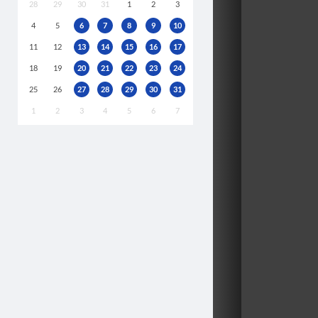
28
29
30
31
1
2
3
4
5
6
7
8
9
10
11
12
13
14
15
16
17
18
19
20
21
22
23
24
25
26
27
28
29
30
31
1
2
3
4
5
6
7