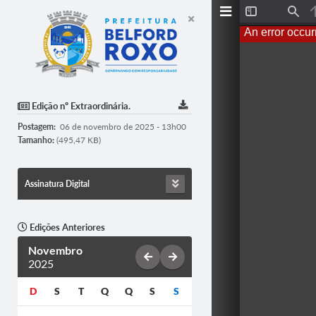
T
F
o
i
An error occur
g
n
g
d
l
e
S
i
d
Edição nº Extraordinária.
e
b
Postagem:
06 de novembro de 2025 - 13h00
a
r
Tamanho:
(495,47 KB)
Assinatura Digital
Edições Anteriores
Novembro
2025
D
S
T
Q
Q
S
S