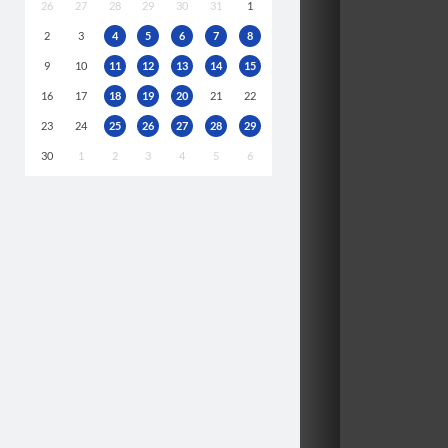
26
27
28
29
30
31
1
2
3
4
5
6
7
8
9
10
11
12
13
14
15
16
17
18
19
20
21
22
23
24
25
26
27
28
29
30
1
2
3
4
5
6