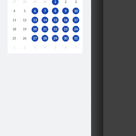
27
28
29
30
1
2
3
4
5
6
7
8
9
10
11
12
13
14
15
16
17
18
19
20
21
22
23
24
25
26
27
28
29
30
31
1
2
3
4
5
6
7