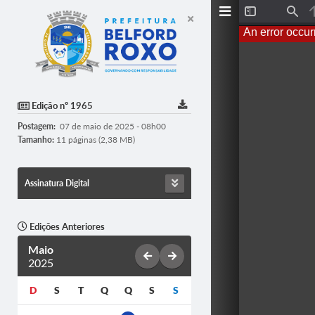
T
F
o
i
An error occur
g
n
g
d
l
e
S
i
d
Edição nº 1965
e
b
Postagem:
07 de maio de 2025 - 08h00
a
r
Tamanho:
11 páginas (2,38 MB)
Assinatura Digital
Edições Anteriores
Maio
2025
D
S
T
Q
Q
S
S