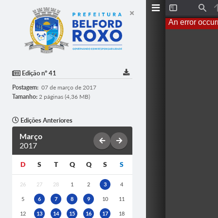
T
F
o
i
An error occur
g
n
g
d
l
e
S
i
d
Edição nº 41
e
b
Postagem:
07 de março de 2017
a
r
Tamanho:
2 páginas (4,36 MB)
Edições Anteriores
Março
2017
D
S
T
Q
Q
S
S
26
27
28
1
2
3
4
5
6
7
8
9
10
11
12
13
14
15
16
17
18