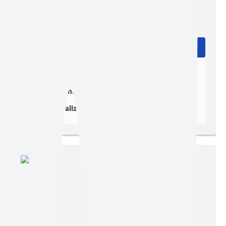
Edição nº 313
Ler online
Baixar
Postagem:
11/05/2018
Tamanho:
684,96 KB | 4 páginas
Visualizações:
80