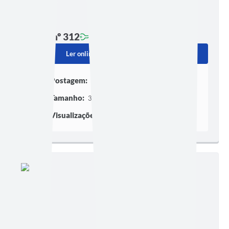
Edição nº 312
Ler online
Baixar
Postagem:
10/05/2018
Tamanho:
309,35 KB | 3 páginas
Visualizações:
81