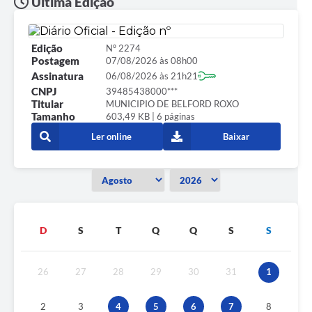
Última Edição
Edição
Nº 2274
Postagem
07/08/2026 às 08h00
Assinatura
06/08/2026 às 21h21
CNPJ
39485438000***
Titular
MUNICIPIO DE BELFORD ROXO
Tamanho
603,49 KB | 6 páginas
Ler online
Baixar
D
S
T
Q
Q
S
S
26
27
28
29
30
31
1
2
3
4
5
6
7
8