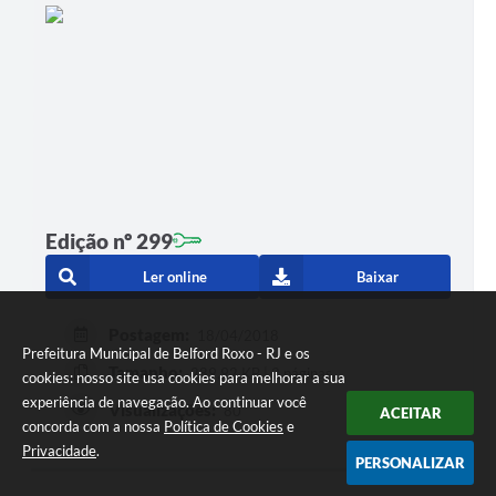
Edição nº 299
Ler online
Baixar
Postagem:
18/04/2018
Prefeitura Municipal de Belford Roxo - RJ e os
Tamanho:
289,92 KB | 2 páginas
cookies: nosso site usa cookies para melhorar a sua
experiência de navegação. Ao continuar você
Visualizações:
80
ACEITAR
concorda com a nossa
Política de Cookies
e
Privacidade
.
PERSONALIZAR