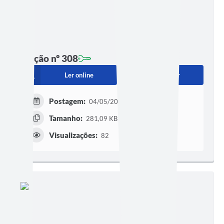
Edição nº 308
Ler online
Baixar
Postagem:
04/05/2018
Tamanho:
281,09 KB | 2 páginas
Visualizações:
82